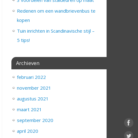
3 voordelen van staldeuren op maat
Redenen om een wandbrievenbus te
kopen
Tuin inrichten in Scandinavische stijl –
5 tips!
Archieven
februari 2022
november 2021
augustus 2021
maart 2021
september 2020
april 2020