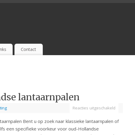
inks
Contact
ndse lantaarnpalen
hting
Reacties uitgeschakeld
aarnpalen Bent u op zoek naar klassieke lantaarnpalen of
elfs een specifieke voorkeur voor oud-Hollandse