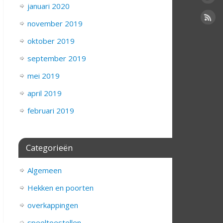
januari 2020
november 2019
oktober 2019
september 2019
mei 2019
april 2019
februari 2019
Categorieën
Algemeen
Hekken en poorten
overkappingen
speeltoestellen