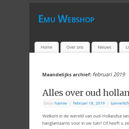
Emu Webshop
Home
Over ons
Nieuws
L
februari 2019
Maandelijks archief:
Alles over oud holla
Door
hannie
|
februari 18, 2019
|
tuinverlic
Welkom in de wereld van oud-Hollandse lant
hanglantaarns voor in uw tuin? Of heeft u z